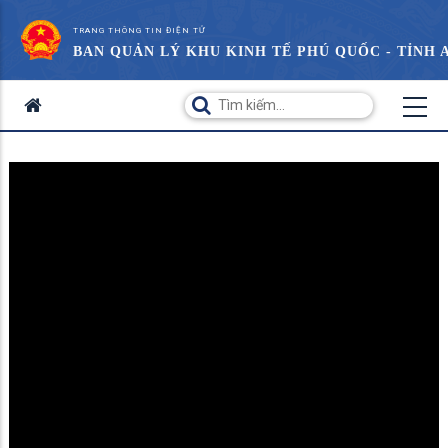
TRANG THÔNG TIN ĐIỆN TỬ
BAN QUẢN LÝ KHU KINH TẾ PHÚ QUỐC - TỈNH 