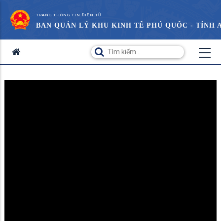
TRANG THÔNG TIN ĐIỆN TỬ
BAN QUẢN LÝ KHU KINH TẾ PHÚ QUỐC - TỈNH 