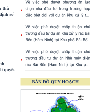
Về việc phê duyệt phương án lựa
Phú Quốc, tỉnh An Giang
n thủ
chọn nhà đầu tư trong trường hợp
định số
đặc biệt đối với dự án Khu xử lý rác
Bãi Bổn (Hàm Ninh) tại Khu phố Bãi
Về việc phê duyệt chấp thuận chủ
Bổn, đặc khu Phú Quốc, tỉnh An Giang
trương đầu tư dự án Khu xử lý rác Bãi
Bổn (Hàm Ninh) tại Khu phố Bãi Bổn,
đặc khu Phú Quốc, tỉnh An Giang
Về việc phê duyệt chấp thuận chủ
trương đầu tư dự án Nhà máy điện
ành
rác Bãi Bổn (Hàm Ninh) tại Khu phố
ải quyết
Bãi Bổn, đặc khu Phú Quốc, tỉnh An
Giang
BẢN ĐỒ QUY HOẠCH