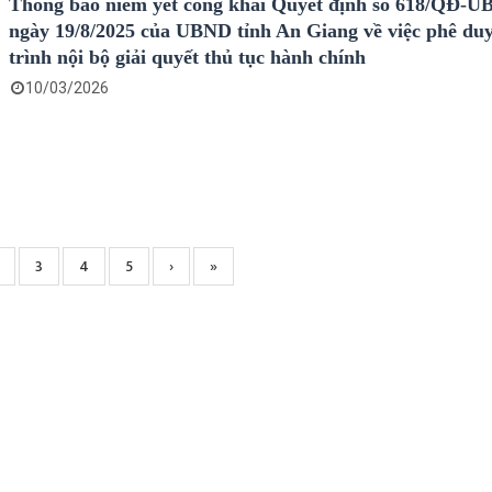
Thông báo niêm yết công khai Quyết định số 618/QĐ-
ngày 19/8/2025 của UBND tỉnh An Giang về việc phê du
trình nội bộ giải quyết thủ tục hành chính
10/03/2026
t
age
Page
3
Page
4
Page
5
Next
›
Trang
»
page
cuối