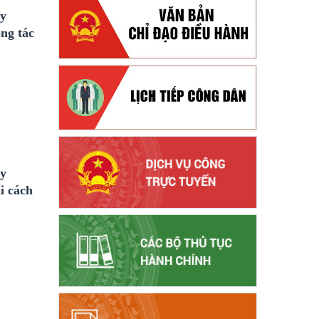
ày
ng tác
ày
i cách