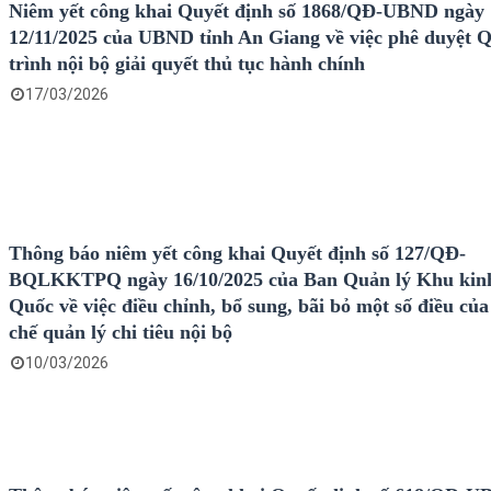
Niêm yết công khai Quyết định số 1868/QĐ-UBND ngày
12/11/2025 của UBND tỉnh An Giang về việc phê duyệt 
trình nội bộ giải quyết thủ tục hành chính
17/03/2026
Thông báo niêm yết công khai Quyết định số 127/QĐ-
BQLKKTPQ ngày 16/10/2025 của Ban Quản lý Khu kinh
Quốc về việc điều chỉnh, bổ sung, bãi bỏ một số điều củ
chế quản lý chi tiêu nội bộ
10/03/2026