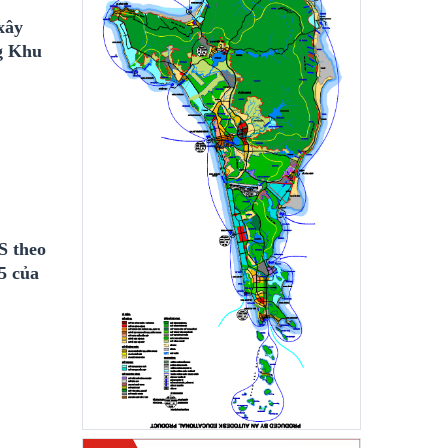
xây
ng Khu
S theo
5 của