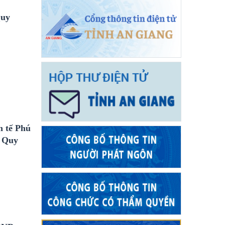
Quy
 tế Phú
a Quy