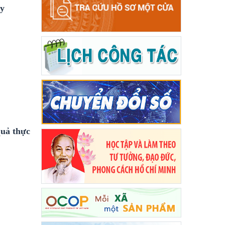
ày
y
quả thực