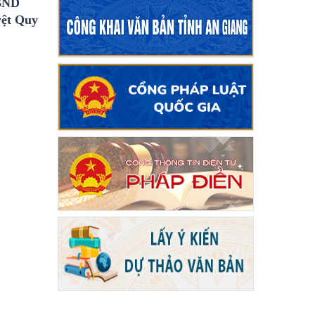
UBND
yệt Quy