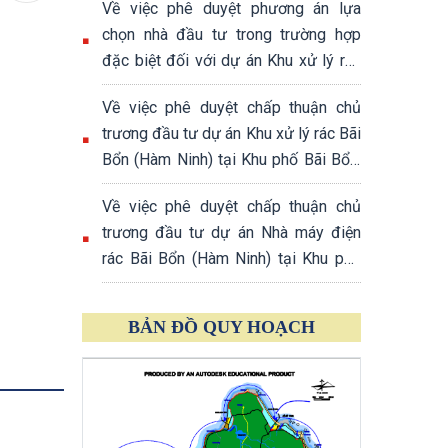
Về việc phê duyệt phương án lựa
Phú Quốc, tỉnh An Giang
chọn nhà đầu tư trong trường hợp
đặc biệt đối với dự án Khu xử lý rác
Bãi Bổn (Hàm Ninh) tại Khu phố Bãi
Về việc phê duyệt chấp thuận chủ
Bổn, đặc khu Phú Quốc, tỉnh An Giang
trương đầu tư dự án Khu xử lý rác Bãi
Bổn (Hàm Ninh) tại Khu phố Bãi Bổn,
đặc khu Phú Quốc, tỉnh An Giang
Về việc phê duyệt chấp thuận chủ
trương đầu tư dự án Nhà máy điện
rác Bãi Bổn (Hàm Ninh) tại Khu phố
Bãi Bổn, đặc khu Phú Quốc, tỉnh An
Giang
BẢN ĐỒ QUY HOẠCH