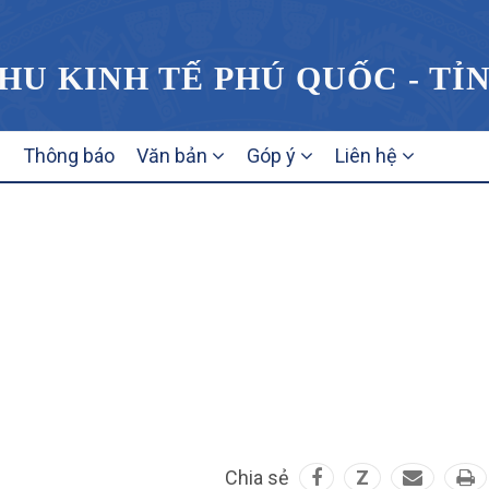
HU KINH TẾ PHÚ QUỐC - TỈ
Thông báo
Văn bản
Góp ý
Liên hệ
Chia sẻ
Z