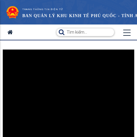
TRANG THÔNG TIN ĐIỆN TỬ
BAN QUẢN LÝ KHU KINH TẾ PHÚ QUỐC - TỈNH 