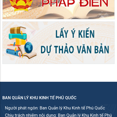
BAN QUẢN LÝ KHU KINH TẾ PHÚ QUỐC
Người phát ngôn: Ban Quản lý Khu Kinh tế Phú Quốc
Chịu trách nhiệm nội dung: Ban Quản lý Khu Kinh tế Phú